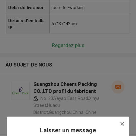
Délai de livraison
jours 5-7working
Détails d'emballa
57*37*42cm
ge
Regardez plus
AU SUJET DE NOUS
Guangzhou Cheers Packing
CO.,LTD profil du fabricant
No. 23,Yayao East Road,Xinya
Street,Huadu
District,Guangzhou,China ,Chine
5.0
Fournisseur vérifié
Laisser un message