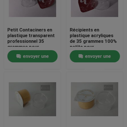
À propos de nous
Petit Contaciners en
Récipients en
Visite de l'usine
plastique transparent
plastique acryliques
professionnel 35
de 35 grammes 100%
grammes pour
petits pour
Contrôle de la qualité
l'emballage de thé
l'emballage de
envoyer une
envoyer une
confiture d'Apple
demande
demande
Nouvelles
Demandez un devis
Chapeaux en plastique de bec
Capsule en plastique