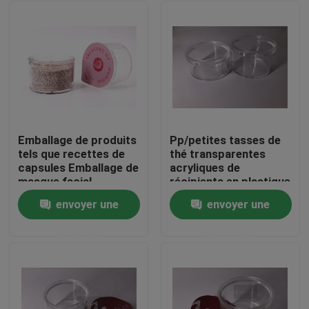
Emballage de produits
Pp/petites tasses de
tels que recettes de
thé transparentes
capsules Emballage de
acryliques de
masque facial,
récipients en plastique
caractérisé par le
20g 30g 50g
envoyer une
envoyer une
remplacement des
À la maison
bouchons de bouteille
demande
demande
par des films
d'étanchéité
Produits
Vidéos