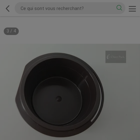
3
/
4