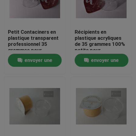
À propos de nous
Petit Contaciners en
Récipients en
Visite de l'usine
plastique transparent
plastique acryliques
professionnel 35
de 35 grammes 100%
grammes pour
petits pour
Contrôle de la qualité
l'emballage de thé
l'emballage de
envoyer une
envoyer une
confiture d'Apple
demande
demande
Nouvelles
Demandez un devis
Chapeaux en plastique de bec
Capsule en plastique