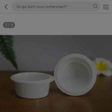
3
/
4