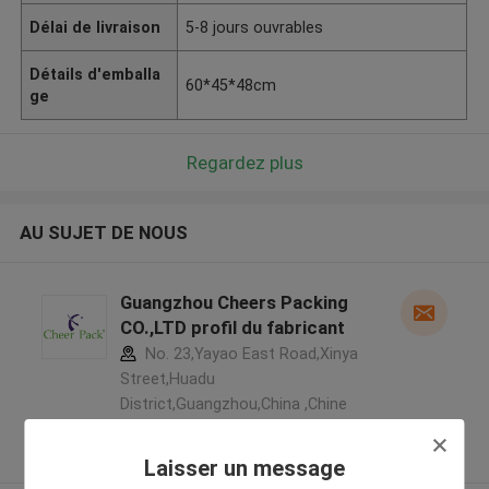
Délai de livraison
5-8 jours ouvrables
Détails d'emballa
60*45*48cm
ge
Regardez plus
AU SUJET DE NOUS
Guangzhou Cheers Packing
CO.,LTD profil du fabricant
No. 23,Yayao East Road,Xinya
Street,Huadu
District,Guangzhou,China ,Chine
5.0
Fournisseur vérifié
Laisser un message