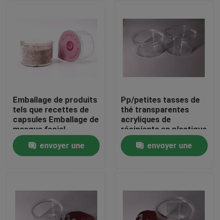
Emballage de produits
Pp/petites tasses de
tels que recettes de
thé transparentes
capsules Emballage de
acryliques de
masque facial,
récipients en plastique
caractérisé par le
20g 30g 50g
envoyer une
envoyer une
remplacement des
À la maison
bouchons de bouteille
demande
demande
par des films
d'étanchéité
Produits
Vidéos