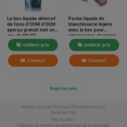
Le bec liquide détersif
Poche liquide de
de tissu d'ODM d'OEM
blanchisserie légère
aperçu gratuit met en
avec le bec pour
sac de PA/PE
empaqueter, diamètre
matériaux
de 8.6mm/de 9.6mm
meilleur prix
meilleur prix
Contact
Contact
Regardez plus
Aperçu
Au sujet de nous
Contactez-nous
Desktop Site
Plan du site
Politique en matière de protection de la vie privée