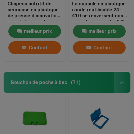
Chapeau nutritif de
La capsule en plastique
secousse en plastique
ronde réutilisable 24-
de presse d'innovation
410 se renversent non
pour la boisson L -
pour des mains de 75%
emballage de vitamine
Achohol que
meilleur prix
meilleur prix
de carnitine
l'aseptisant met en
bouteille
Contact
Contact
Bouchon de poche à bec
(71)