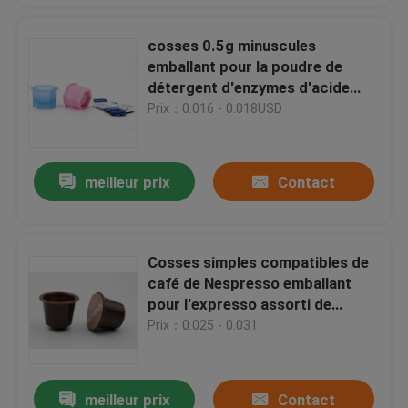
cosses 0.5g minuscules
emballant pour la poudre de
détergent d'enzymes d'acide
aminé de soin de lavage de
Prix：0.016 - 0.018USD
beauté
meilleur prix
Contact
Cosses simples compatibles de
café de Nespresso emballant
pour l'expresso assorti de
Lavica
Prix：0.025 - 0.031
meilleur prix
Contact