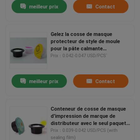
meilleur prix
Contact
Gelez la cosse de masque
protecteur de style de moule
pour la pâte calmante
instantanée/lotion cosmétique
Prix：0.042-0.047 USD/PCS`
meilleur prix
Contact
À la maison
Conteneur de cosse de masque
d'impression de marque de
Produits
distributeur avec le seul paquet
de film en aluminium de
Prix：0.039-0.042 USD/PCS (with
cachetage pour l'argile facial de
Vidéos
sealing film)