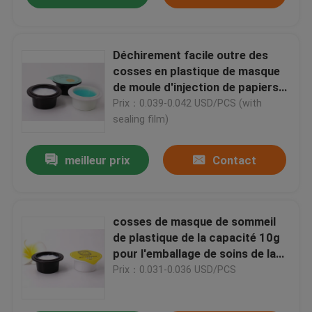
Déchirement facile outre des
cosses en plastique de masque
de moule d'injection de papiers
d'aluminium avec la couverture
Prix：0.039-0.042 USD/PCS (with
découpée avec des matrices de
sealing film)
thermocollage
meilleur prix
Contact
cosses de masque de sommeil
de plastique de la capacité 10g
pour l'emballage de soins de la
peau avec la couverture de
Prix：0.031-0.036 USD/PCS
cachetage