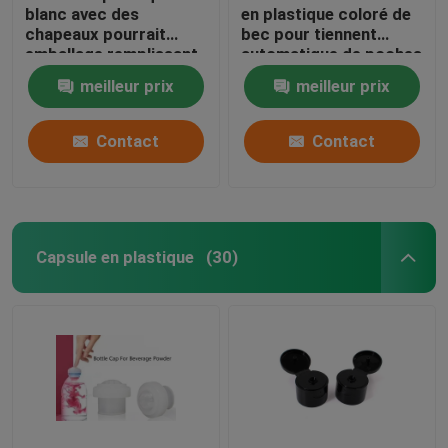
blanc avec des
en plastique coloré de
chapeaux pourrait
bec pour tiennent
Tenez la machine de cachetage de poche
emballage remplissant
automatique de poches
automatique sur la
rempli
meilleur prix
meilleur prix
poche Doypack de bec
D'autres produits en plastique
Contact
Contact
Couvercle d'essuie-glace
Capsule en plastique
(30)