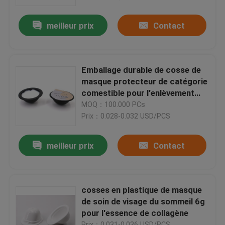
masque de boue
meilleur prix
Contact
À propos de nous
Visite de l'usine
Emballage durable de cosse de
masque protecteur de catégorie
Contrôle de la qualité
comestible pour l'enlèvement
d'acné nettoyant réparant le gel
MOQ：100.000 PCs
Prix：0.028-0.032 USD/PCS
Nouvelles
meilleur prix
Contact
Demandez un devis
Chapeaux en plastique de bec
cosses en plastique de masque
de soin de visage du sommeil 6g
pour l'essence de collagène
Capsule en plastique
Prix：0.031-0.036 USD/PCS