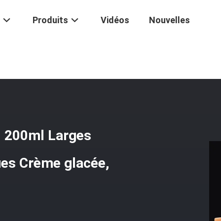
Produits
Vidéos
Nouvelles
tériau PP PCR 50ml 100ml 200ml Larges Bouteilles Pour Les Cosméti
 200ml Larges
ues Crème glacée,