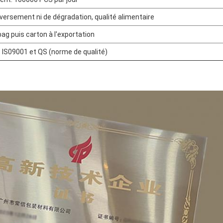
versement ni de dégradation, qualité alimentaire
bag puis carton à l'exportation
é IS09001 et QS (norme de qualité)