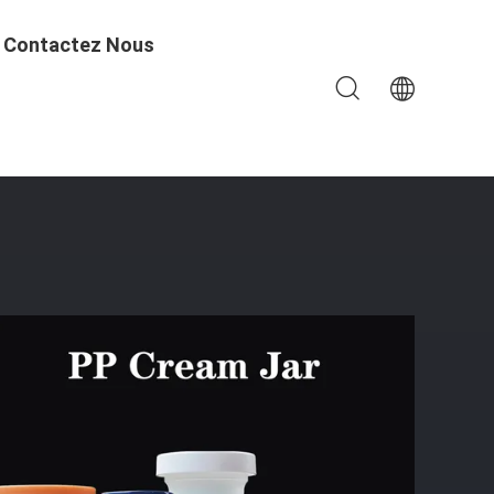
Contactez Nous
ques Crème Glacée, Mousse Cake Et Glace