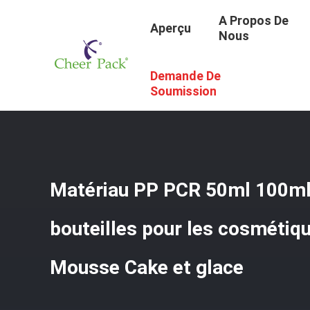
A Propos De
Aperçu
Nous
Demande De
Aperçu
/
Produits
/
Pots Cosmétiques En Plastique
/
Ma
Soumission
Matériau PP PCR 50ml 100ml
bouteilles pour les cosmétiq
Mousse Cake et glace