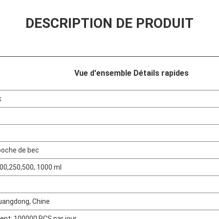
DESCRIPTION DE PRODUIT
Vue d'ensemble Détails rapides
k
poche de bec
200,250,500, 1000 ml
Guangdong, Chine
ent: 100000 PCS par jour