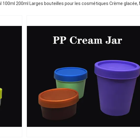
 100ml 200ml Larges bouteilles pour les cosmétiques Crème glacée,