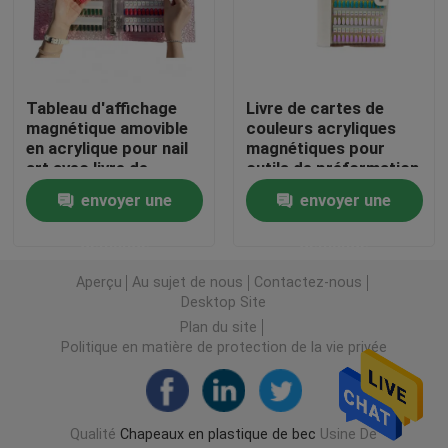
Bouchon de poche à bec
Tableau d'affichage
Livre de cartes de
Spatule cosmétique
magnétique amovible
couleurs acryliques
en acrylique pour nail
magnétiques pour
art avec livre de
outils de préformation
Pochettes debout à bec
couleurs dégradées
d'art des ongles pour
envoyer une
envoyer une
de 120/180/240
créer des styles avec
couleurs, outil en
échantillon d'affichage
Doublures de capuchon d'étanchéité
demande
demande
plastique pour
de colle à vernis
capsules de vernis à
Aperçu
Au sujet de nous
Contactez-nous
ongles
Desktop Site
Faux Ongles Conseils
Plan du site
Politique en matière de protection de la vie privée
pots cosmétiques en plastique
sac d'emballage de café
Qualité
Chapeaux en plastique de bec
Usine De