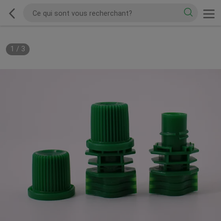
1
/
3