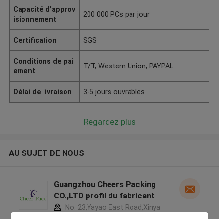
Capacité d'approv
200 000 PCs par jour
isionnement
Certification
SGS
Conditions de pai
T/T, Western Union, PAYPAL
ement
Délai de livraison
3-5 jours ouvrables
Regardez plus
AU SUJET DE NOUS
Guangzhou Cheers Packing
CO.,LTD profil du fabricant
No. 23,Yayao East Road,Xinya
Street,Huadu