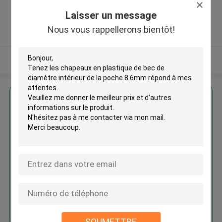
District,Guangzhou,China ,Chine
Laisser un message
5.0
Nous vous rappellerons bientôt!
Fournisseur vérifié
Regardez plus
Tenez les chapeaux en plastique
de bec de diamètre intérieur de
la poche 8.6mm
Continuer
SOUMETTRE