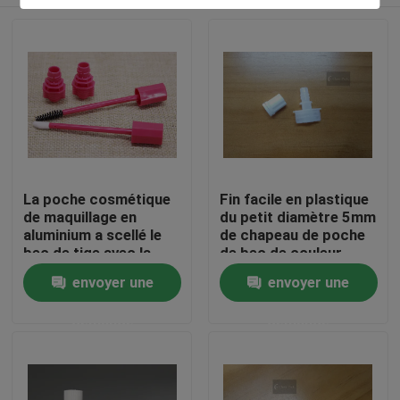
La poche cosmétique
Fin facile en plastique
de maquillage en
du petit diamètre 5mm
aluminium a scellé le
de chapeau de poche
bec de tige avec la
de bec de couleur
brosse de rouge à
bleue
À la maison
envoyer une
envoyer une
lèvres/mascara
demande
demande
Produits
Vidéos