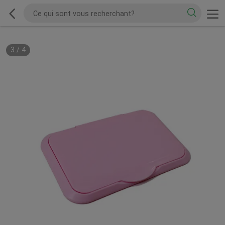
3
/
4