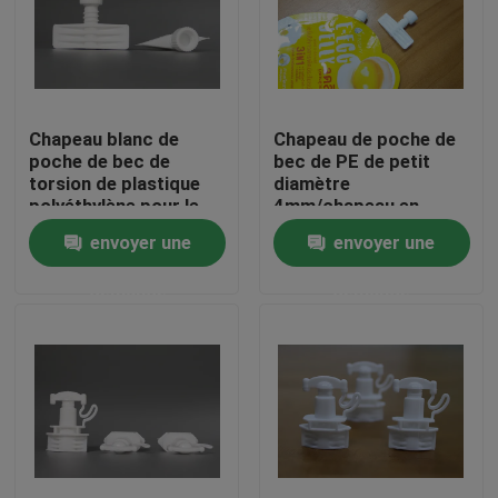
À propos de nous
Visite de l'usine
Chapeau blanc de
Chapeau de poche de
poche de bec de
bec de PE de petit
torsion de plastique
diamètre
Contrôle de la qualité
polyéthylène pour le
4mm/chapeau en
paquet flexible de
plastique de bec de
envoyer une
envoyer une
Comestic
bouteille
Nouvelles
demande
demande
Demandez un devis
Chapeaux en plastique de bec
Capsule en plastique