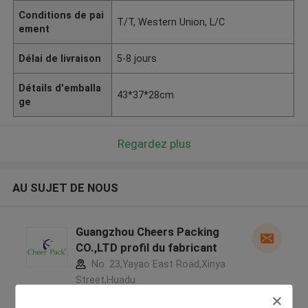
Conditions de pai
T/T, Western Union, L/C
ement
Délai de livraison
5-8 jours
Détails d'emballa
43*37*28cm
ge
Regardez plus
AU SUJET DE NOUS
Guangzhou Cheers Packing
CO.,LTD profil du fabricant
No. 23,Yayao East Road,Xinya
Street,Huadu
District,Guangzhou,China ,Chine