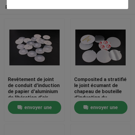
produits recommandés
Revêtement de joint
Composited a stratifié
de conduit d'induction
le joint écumant de
de papier d'aluminium
chapeau de bouteille
À la maison
de libération d'air
d'induction du
couvercle 1.3mm de
envoyer une
envoyer une
papier aluminium
Produits
demande
demande
Vidéos