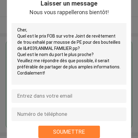
5.0
Laisser un message
Fournisseur vérifié
Nous vous rappellerons bientôt!
Regardez plus
Joint de revêtement de trou
exhalé par mousse de PE pour
des bouteilles de l'ANIMAL
FAMILIER pp
Continuer
SOUMETTRE