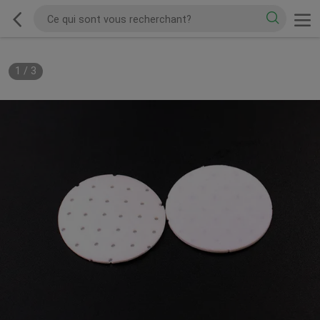
1
/
3