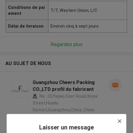
Conditions de pai
T/T, Western Union, L/C
ement
Délai de livraison
Environ cinq à sept jours
Regardez plus
AU SUJET DE NOUS
Guangzhou Cheers Packing
CO.,LTD profil du fabricant
No. 23,Yayao East Road,Xinya
Street,Huadu
District,Guangzhou,China ,Chine
5.0
Fournisseur vérifié
Laisser un message