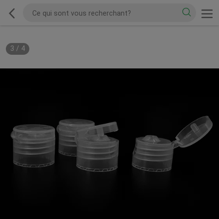
3
/
4