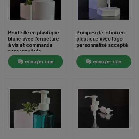
À propos de nous
Bouteille en plastique
Pompes de lotion en
Visite de l'usine
blanc avec fermeture
plastique avec logo
à vis et commande
personnalisé accepté
personnalisée
Contrôle de la qualité
envoyer une
envoyer une
demande
demande
Nouvelles
Demandez un devis
Chapeaux en plastique de bec
Capsule en plastique