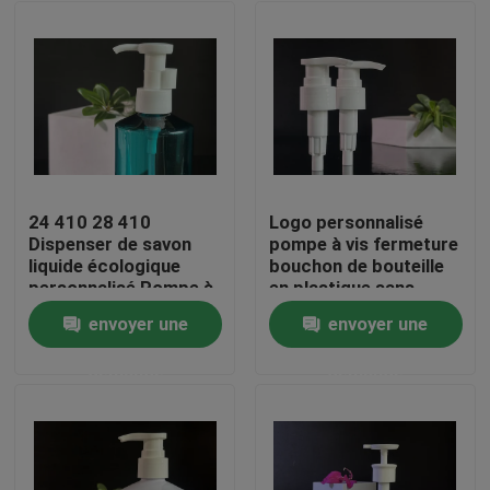
24 410 28 410
Logo personnalisé
Dispenser de savon
pompe à vis fermeture
liquide écologique
bouchon de bouteille
personnalisé Pompe à
en plastique sans
bouteille en plastique
couture
envoyer une
envoyer une
Pp Pompe à lotion en
À la maison
plastique pour le
demande
demande
lavage
Produits
Vidéos