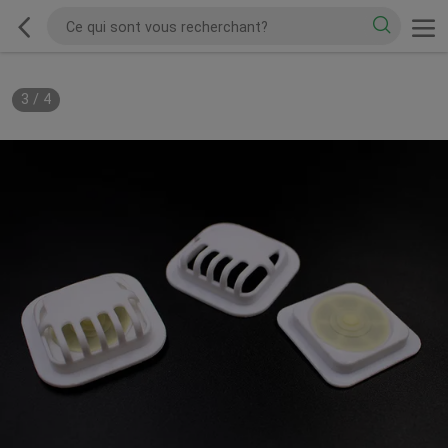
3
/
4