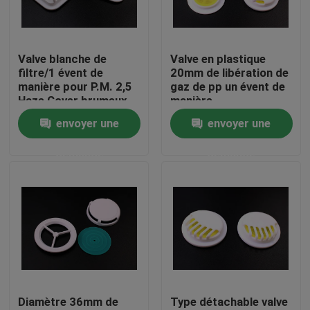
À propos de nous
Valve blanche de
Valve en plastique
filtre/1 évent de
20mm de libération de
Visite de l'usine
manière pour P.M. 2,5
gaz de pp un évent de
Haze Cover brumeux
manière
protégeant du vent
envoyer une
envoyer une
Contrôle de la qualité
demande
demande
Nouvelles
Demandez un devis
Chapeaux en plastique de bec
Diamètre 36mm de
Type détachable valve
Capsule en plastique