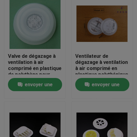
Valve de dégazage à
Ventilateur de
ventilation à air
dégazage à ventilation
comprimé en plastique
à air comprimé en
de polythène pour
plastique polythénique
emballer des grains de
pour emballer les
envoyer une
envoyer une
café avec filtre
grains de café
À la maison
demande
demande
Produits
Vidéos