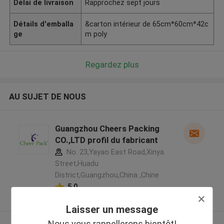
Délai de livraison
Rapprochez sept jours
Détails d'emballa
&carton intérieur de 65cm*60cm*42c
ge
m poly
Regardez plus
AU SUJET DE NOUS
Guangzhou Cheers Packing
CO.,LTD profil du fabricant
No. 23,Yayao East Road,Xinya
Street,Huadu
District,Guangzhou,China ,Chine
5.0
Fournisseur vérifié
Laisser un message
Nous vous rappellerons bientôt!