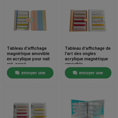
Tableau d'affichage
Tableau d'affichage de
magnétique amovible
l'art des ongles
en acrylique pour nail
acrylique magnétique
art, carré
amovible
120/180/240 couleurs
professionnel
envoyer une
envoyer une
dégradées, outil en
120/180/240 couleurs
plastique pour ongles
dégradées Outil en
À la maison
demande
demande
plastique solide pour
les astuces de gel
d'ongle
Produits
Vidéos