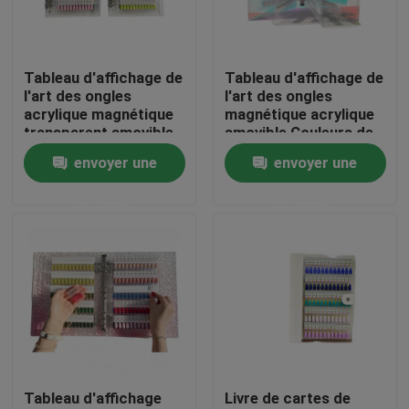
À propos de nous
Tableau d'affichage de
Tableau d'affichage de
l'art des ongles
l'art des ongles
Visite de l'usine
acrylique magnétique
magnétique acrylique
transparent amovible
amovible Couleurs de
120/180/240 couleurs
dégradation
envoyer une
envoyer une
Contrôle de la qualité
livre Outil en plastique
120/180/240 Nuances
pour les ongles
pour outils en
demande
demande
plastique Gel d'ongles
Nouvelles
Demandez un devis
Chapeaux en plastique de bec
Tableau d'affichage
Livre de cartes de
Capsule en plastique