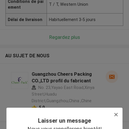
Conditions de pai
T / T, Western Union
ement
Délai de livraison
Habituellement 3-5 jours
Regardez plus
AU SUJET DE NOUS
Guangzhou Cheers Packing
CO.,LTD profil du fabricant
No. 23,Yayao East Road,Xinya
Street,Huadu
District,Guangzhou,China ,Chine
5.0
Fournisseur vérifié
Laisser un message
Nous vous rappellerons bientôt!