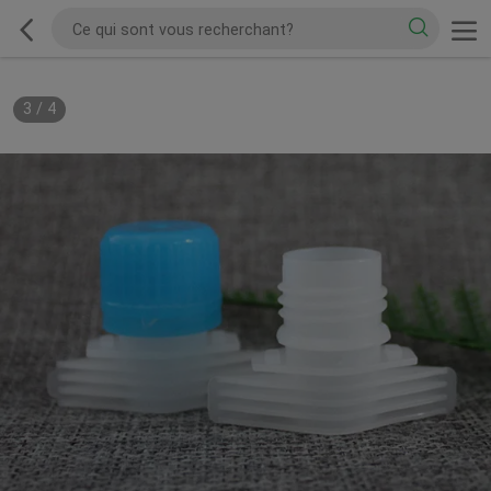
3
/
4