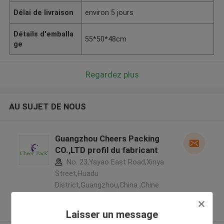
Délai de livraison
environ 5 jours
Détails d'emballa
55*50*48cm
ge
Regardez plus
AU SUJET DE NOUS
Guangzhou Cheers Packing
CO.,LTD profil du fabricant
No. 23,Yayao East Road,Xinya
Street,Huadu
District,Guangzhou,China ,Chine
5.0
Fournisseur vérifié
Laisser un message