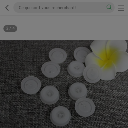
3
/
4