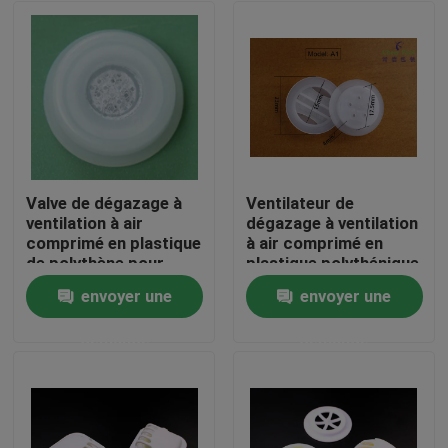
Valve de dégazage à
Ventilateur de
ventilation à air
dégazage à ventilation
comprimé en plastique
à air comprimé en
de polythène pour
plastique polythénique
emballer des grains de
pour emballer les
envoyer une
envoyer une
café avec filtre
grains de café
À la maison
demande
demande
Produits
Vidéos