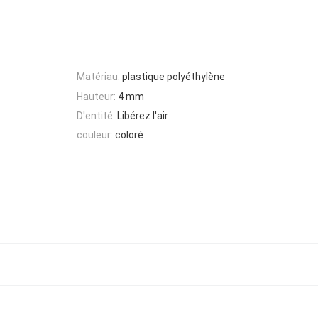
Matériau:
plastique polyéthylène
Hauteur:
4 mm
D'entité:
Libérez l'air
couleur:
coloré