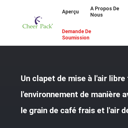
A Propos De
Aperçu
Nous
Demande De
Aperçu
/
Produits
/
Une Valve De Dégazage De Manière
/
Libération
Soumission
Un clapet de mise à l'air libre
l'environnement de manière a
le grain de café frais et l'air d