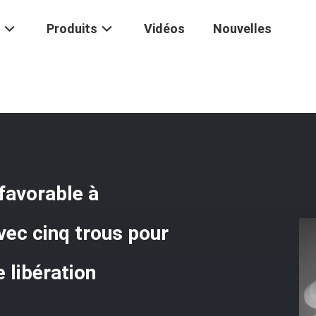
Produits
Vidéos
Nouvelles
Un Clapet De Mise À L'air Libre Favorable À L'environnement De Manière
 favorable à
vec cinq trous pour
e libération