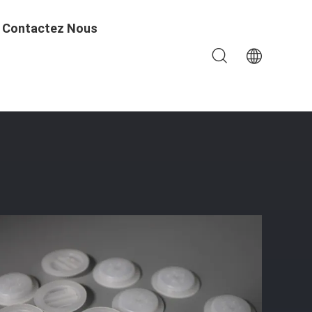
Contactez Nous
 Avec Cinq Trous Pour Le Grain De Café Frais Et L'air De