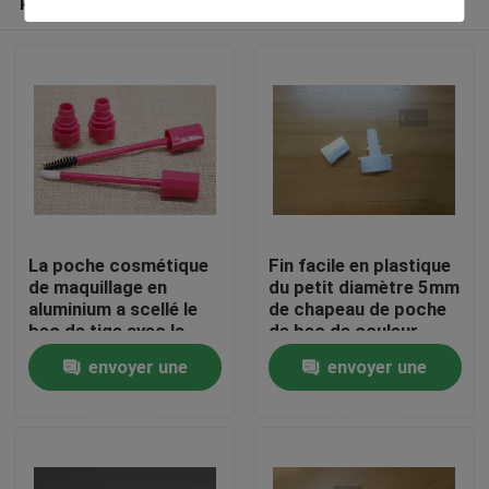
La poche cosmétique
Fin facile en plastique
de maquillage en
du petit diamètre 5mm
aluminium a scellé le
de chapeau de poche
bec de tige avec la
de bec de couleur
À la maison
brosse de rouge à
bleue
envoyer une
envoyer une
lèvres/mascara
demande
demande
Produits
Vidéos