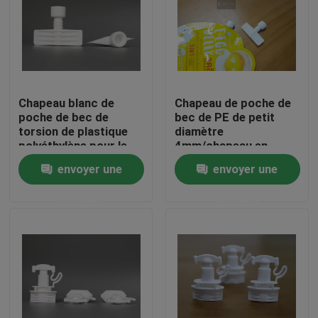
À propos de nous
Visite de l'usine
Chapeau blanc de
Chapeau de poche de
poche de bec de
bec de PE de petit
Contrôle de la qualité
torsion de plastique
diamètre
polyéthylène pour le
4mm/chapeau en
paquet flexible de
plastique de bec de
envoyer une
envoyer une
Comestic
bouteille
Nouvelles
demande
demande
Demandez un devis
Chapeaux en plastique de bec
Capsule en plastique