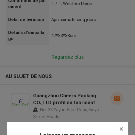
Conditions de pai
T / T, Western Union
ement
Délai de livraison
Aprroximate cinq jours
Détails d'emballa
47*33*38cm
ge
Regardez plus
AU SUJET DE NOUS
Guangzhou Cheers Packing
CO.,LTD profil du fabricant
No. 23,Yayao East Road,Xinya
Street,Huadu
District,Guangzhou,China ,Chine
5.0