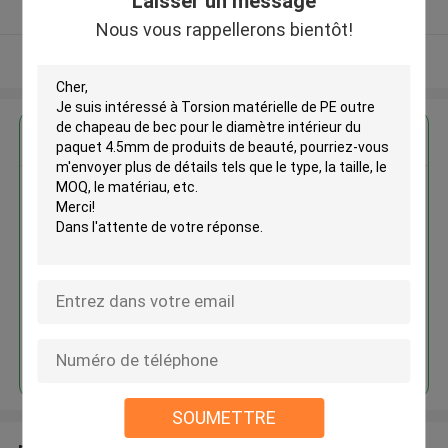
Laisser un message
Fournisseur vérifié
Nous vous rappellerons bientôt!
Regardez plus
Torsion matérielle de PE outre
de chapeau de bec pour le
diamètre intérieur du paquet
4.5mm de produits de beauté
Continuer
SOUMETTRE
produits recommandés