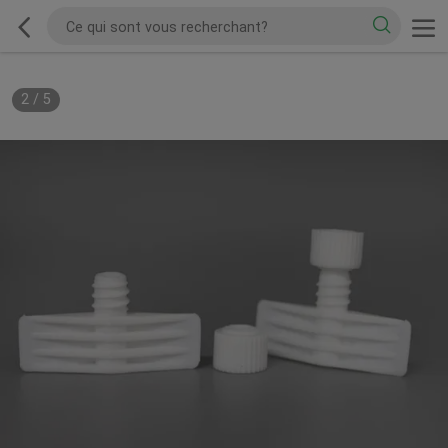
2
/
5