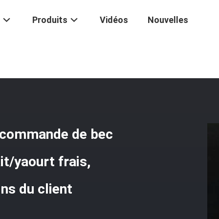
Produits
Vidéos
Nouvelles
eau En Plastique Fait Sur Commande De Bec De La Bouteille 150C Pour
ur commande de bec
it/yaourt frais,
ns du client