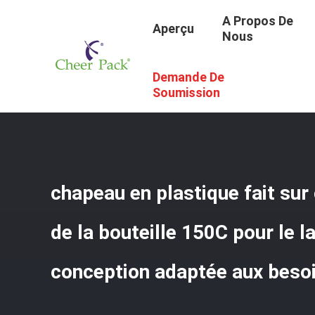
A Propos De
Aperçu
Nous
Demande De
Aperçu
/
Produits
/
Chapeaux En Plastique De Bec
/
Chap
Client
Soumission
chapeau en plastique fait s
de la bouteille 150C pour le la
conception adaptée aux besoi