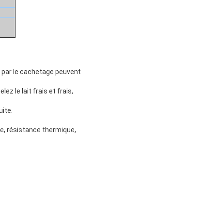
, par le cachetage peuvent
z le lait frais et frais,
uite.
ue, résistance thermique,