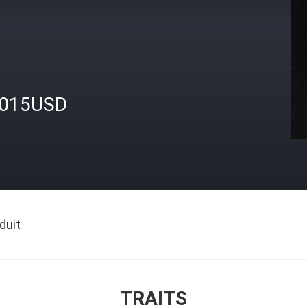
.015USD
duit
TRAITS