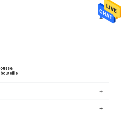
,
cousse
bouteille