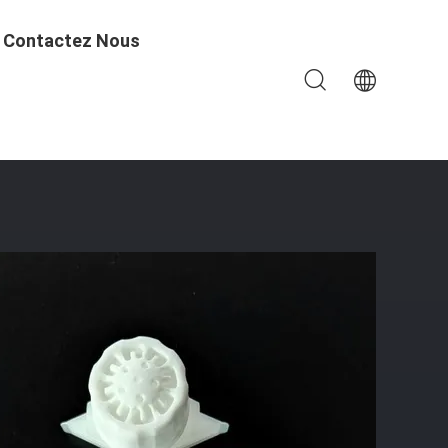
Contactez Nous
 Le Lait/yaourt Frais, Conception Adaptée Aux Besoins Du