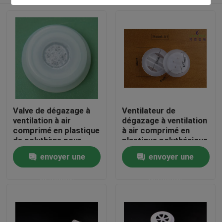
Valve de dégazage à
Ventilateur de
ventilation à air
dégazage à ventilation
comprimé en plastique
à air comprimé en
de polythène pour
plastique polythénique
emballer des grains de
pour emballer les
À la maison
envoyer une
envoyer une
café avec filtre
grains de café
demande
demande
Produits
Vidéos