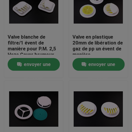
À propos de nous
Visite de l'usine
Valve blanche de
Valve en plastique
filtre/1 évent de
20mm de libération de
manière pour P.M. 2,5
gaz de pp un évent de
Contrôle de la qualité
Haze Cover brumeux
manière
protégeant du vent
envoyer une
envoyer une
Nouvelles
demande
demande
Demandez un devis
Chapeaux en plastique de bec
Capsule en plastique