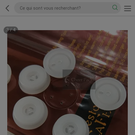
3
/
4